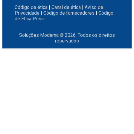
Código de ética
|
Canal de ética
|
Aviso de
Privacidade
|
Código de fornecedores
|
Código
de Ética Prisa
Soluções Moderna © 2026. Todos os direitos
reservados