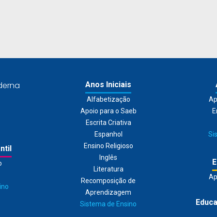
derna
Anos Iniciais
Alfabetização
Ap
Apoio para o Saeb
E
Escrita Criativa
Espanhol
Si
Ensino Religioso
ntil
Inglês
E
o
Literatura
Ap
Recomposição de
ino
Aprendizagem
Educa
Sistema de Ensino