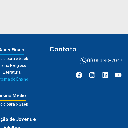
Contato
Anos Finais
oio para o Saeb
(11) 963180-7947
nsino Religioso
Literatura
stema de Ensino
nsino Médio
oio para o Saeb
ção de Jovens e
Adultos